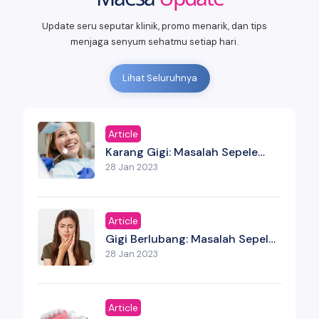
Update seru seputar klinik, promo menarik, dan tips
menjaga senyum sehatmu setiap hari.
Lihat Seluruhnya
Article
Karang Gigi: Masalah Sepele
Yang Bisa Menjadi Serius Jika
28 Jan 2023
Tidak Dibersihkan
Article
Gigi Berlubang: Masalah Sepele
Yang Bisa Jadi Ancaman Serius
28 Jan 2023
Article