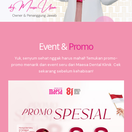
Event &
Promo
Yuk, senyum sehat nggak harus mahal! Temukan promo-
promo menarik dan event seru dari Maesa Dental Klinik. Cek
sekarang sebelum kehabisan!