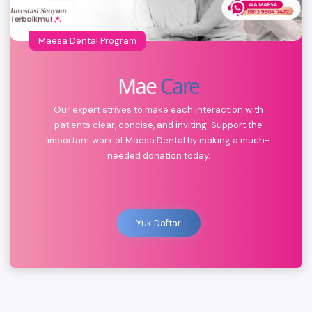
Maesa Dental Program
Mae
Care
Our expert strives to make each interaction with
patients clear, concise, and inviting. Support the
important work of Maesa Dental by making a much-
needed donation today.
Yuk Daftar