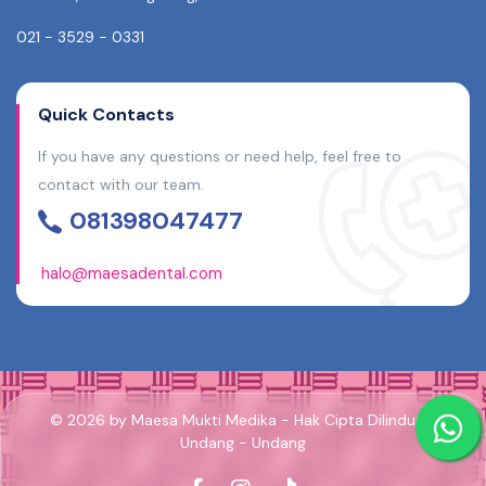
021 - 3529 - 0331
Quick Contacts
If you have any questions or need help, feel free to
contact with our team.
081398047477
halo@maesadental.com
© 2026 by Maesa Mukti Medika - Hak Cipta Dilindungi
Undang - Undang