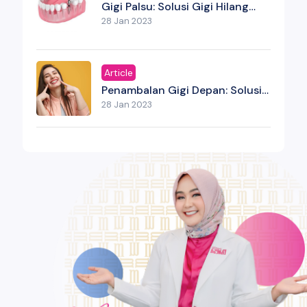
Gigi Palsu: Solusi Gigi Hilang
Yang Bukan Sekadar Estetika
28 Jan 2023
Article
Penambalan Gigi Depan: Solusi
Estetik Untuk Senyum Yang
28 Jan 2023
Kembali Percaya Diri