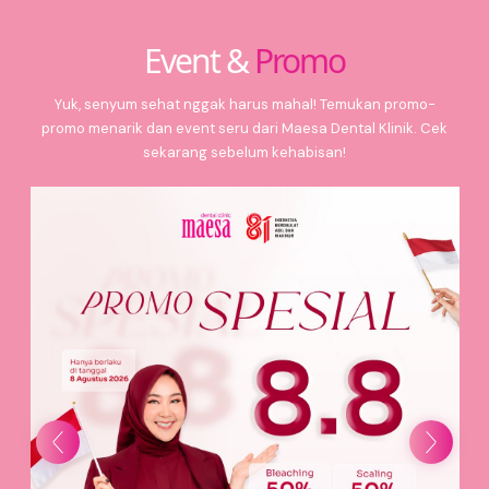
Event &
Promo
Yuk, senyum sehat nggak harus mahal! Temukan promo-
promo menarik dan event seru dari Maesa Dental Klinik. Cek
sekarang sebelum kehabisan!