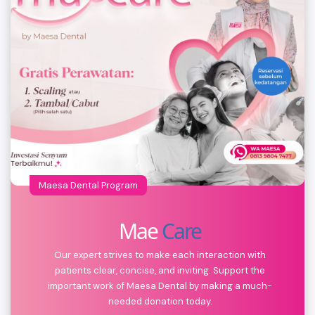
Maesa Dental Program
Mae
Care
Our expert strives to make each interaction with
patients clear, concise, and inviting. Support the
important work of Maesa Dental by making a much-
needed donation today.