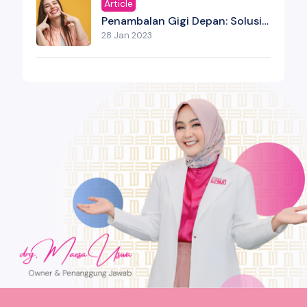
Article
Penambalan Gigi Depan: Solusi
Estetik Untuk Senyum Yang
28 Jan 2023
Kembali Percaya Diri