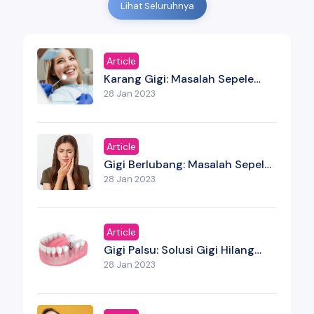
Lihat Seluruhnya
Article
Karang Gigi: Masalah Sepele
Yang Bisa Menjadi Serius Jika
28 Jan 2023
Tidak Dibersihkan
Article
Gigi Berlubang: Masalah Sepele
Yang Bisa Jadi Ancaman Serius
28 Jan 2023
Article
Gigi Palsu: Solusi Gigi Hilang
Yang Bukan Sekadar Estetika
28 Jan 2023