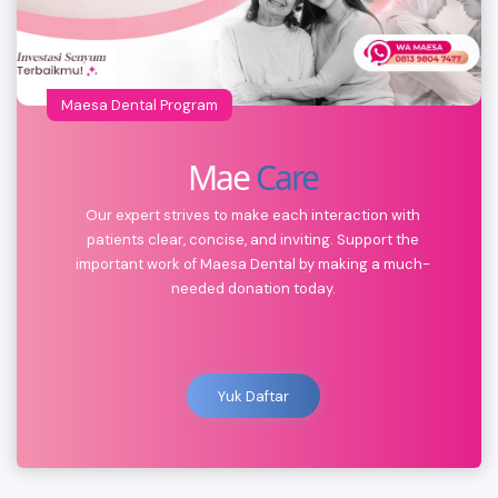
Maesa Dental Program
Mae
Care
Our expert strives to make each interaction with
patients clear, concise, and inviting. Support the
important work of Maesa Dental by making a much-
needed donation today.
Yuk Daftar