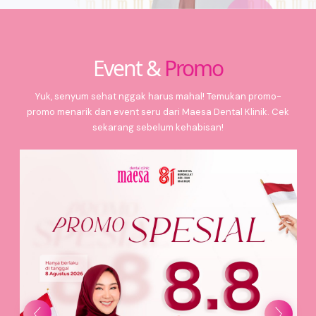
Event &
Promo
Yuk, senyum sehat nggak harus mahal! Temukan promo-
promo menarik dan event seru dari Maesa Dental Klinik. Cek
sekarang sebelum kehabisan!