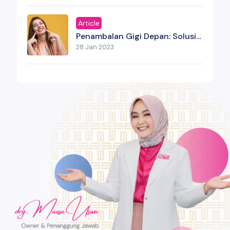
Article
Penambalan Gigi Depan: Solusi
Estetik Untuk Senyum Yang
28 Jan 2023
Kembali Percaya Diri