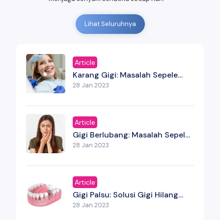
Lihat Seluruhnya
Article
Karang Gigi: Masalah Sepele
Yang Bisa Menjadi Serius Jika
28 Jan 2023
Tidak Dibersihkan
Article
Gigi Berlubang: Masalah Sepele
Yang Bisa Jadi Ancaman Serius
28 Jan 2023
Article
Gigi Palsu: Solusi Gigi Hilang
Yang Bukan Sekadar Estetika
28 Jan 2023