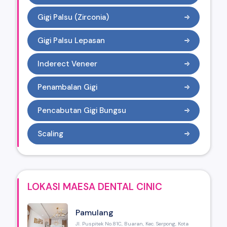
Gigi Palsu (Zirconia)
Gigi Palsu Lepasan
Inderect Veneer
Penambalan Gigi
Pencabutan Gigi Bungsu
Scaling
LOKASI MAESA DENTAL CINIC
Pamulang
Jl. Puspitek No.81C, Buaran, Kec. Serpong, Kota