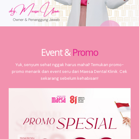
Event &
Promo
Yuk, senyum sehat nggak harus mahal! Temukan promo-
promo menarik dan event seru dari Maesa Dental Klinik. Cek
sekarang sebelum kehabisan!