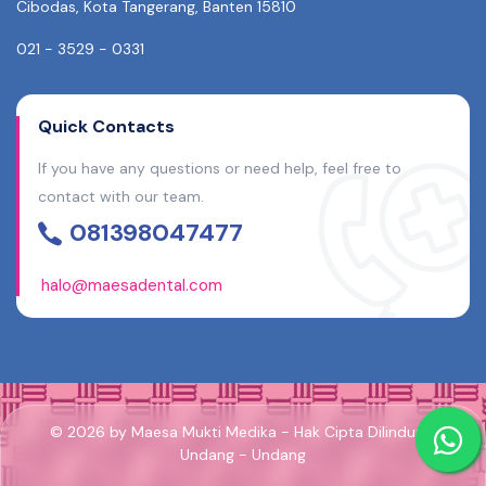
Cibodas, Kota Tangerang, Banten 15810
021 - 3529 - 0331
Quick Contacts
If you have any questions or need help, feel free to
contact with our team.
081398047477
halo@maesadental.com
© 2026 by Maesa Mukti Medika - Hak Cipta Dilindungi
Undang - Undang