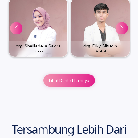
drg. Sheilladelia Savira
drg. Diky Alifudin
Dentist
Dentist
Lihat Dentist Lainnya
Tersambung Lebih Dari